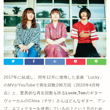
2017年に結成し、同年12月に後悔した楽曲「Lucky」
のMVがYouTubeで再生回数296万回（2020年4月時
点）と、驚異的な再生回数を誇る
Lucie,Too
のギター
ヴォーカルのChisa（チサ）さんはどんなギター、アン
プ、エフェクターを使用しているの？という方のため