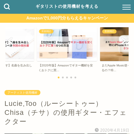
ギタリストの使用機材を考える
Amazonで1,000円分もらえるキャンペーン
音楽雑記
音楽雑記
えます】名曲を生み出し
【2020年版】Amazonでギター機材を安
まだApple Music使
..
くおトクに買...
るの？特...
アーティスト使用機材
Lucie,Too（ルーシートゥー）
Chisa（チサ）の使用ギター・エフェ
クター
2020年4月19日