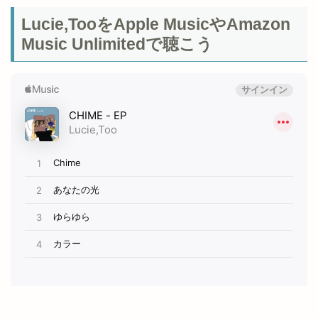
Lucie,TooをApple MusicやAmazon
Music Unlimitedで聴こう