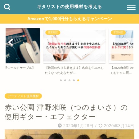
ギタリストの使用機材を考える
Amazonで1,000円分もらえるキャンペーン
音楽雑記
音楽雑記
用シールドケーブル】
【歌詞の作り方教えます】名曲を生み出し
【2020年版】Amazo
たくなったあなたが...
くおトクに買...
アーティスト使用機材
赤い公園 津野米咲（つのまいさ）の
使用ギター・エフェクター
2020年1月28日
/
2020年3月14日