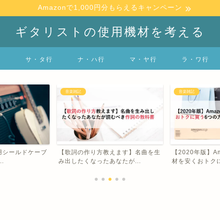
Amazonで1,000円分もらえるキャンペーン
ギタリストの使用機材を考える
行
サ・タ行
ナ・ハ行
マ・ヤ行
ラ・ワ行
音楽雑記
音楽雑記
えます】名曲を生
【2020年版】Amazonでギター機
まだApple M
たが...
材を安くおトクに買...
マンいるの？特..