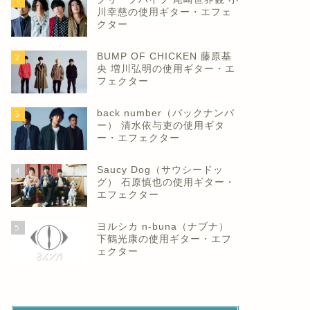
1
川幸慈の使用ギター・エフェ
クター
BUMP OF CHICKEN 藤原基
2
央 増川弘明の使用ギター・エ
フェクター
back number（バックナンバ
3
ー） 清水依与吏の使用ギタ
ー・エフェクター
Saucy Dog（サウシードッ
4
グ） 石原慎也の使用ギター・
エフェクター
ヨルシカ n-buna（ナブナ）
5
下鶴光康の使用ギター・エフ
ェクター