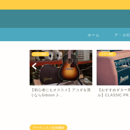
ホーム
ア・カ
ギター機材
音楽雑記
メ】アコギを買
【おすすめギター用シールドケーブ
【歌詞の作り方教
ル】CLASSIC PR...
み出したくなったあな
アーティスト使用機材