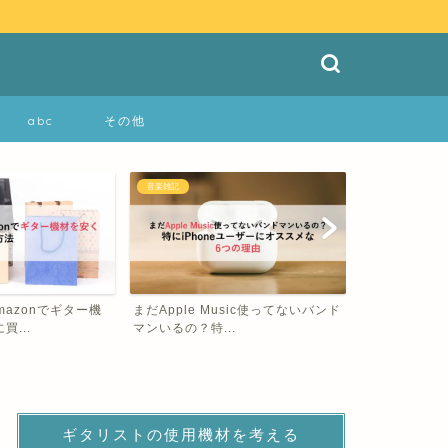
abc
その他
ギター機材
ギター機材
usic使ってないバンド
【初心者にもオススメ】アコギを買
【おすすめギ
.
うならGibson J-...
ル】CLASSIC 
ギタリストの使用機材を考える